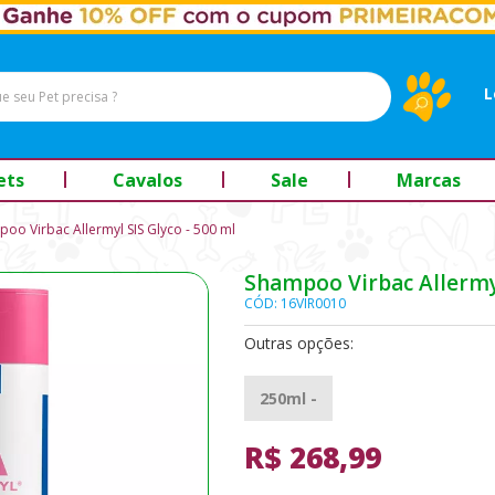
L
ets
Cavalos
Sale
Marcas
oo Virbac Allermyl SIS Glyco - 500 ml
Shampoo Virbac Allermyl
CÓD: 16VIR0010
Outras opções:
250ml -
R$ 268,99