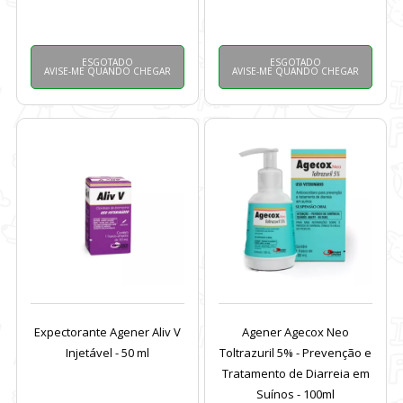
ESGOTADO
ESGOTADO
AVISE-ME QUANDO CHEGAR
AVISE-ME QUANDO CHEGAR
Expectorante Agener Aliv V
Agener Agecox Neo
Injetável - 50 ml
Toltrazuril 5% - Prevenção e
Tratamento de Diarreia em
Suínos - 100ml