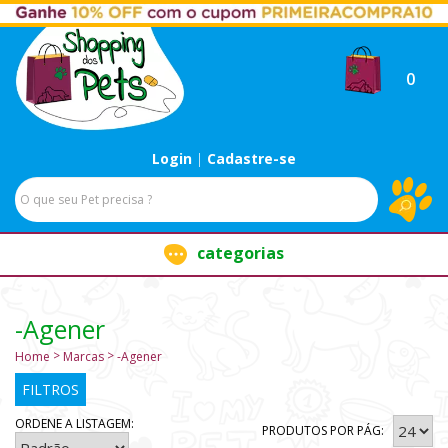
0
Login
|
Cadastre-se
categorias
-Agener
Home
Marcas
-Agener
FILTROS
ORDENE A LISTAGEM:
PRODUTOS POR PÁG: