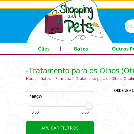
Cães
Gatos
Outros P
-Tratamento para os Olhos (Of
Home
Gatos
-Farmácia
-Tratamento para os Olhos (Oftal
ORDENE A L
PREÇO
0.00
0.00
APLICAR FILTROS