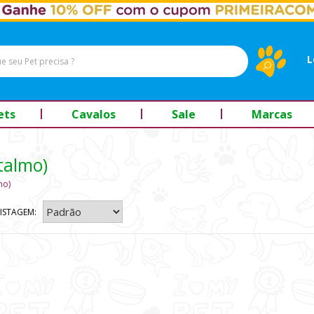
L
ets
Cavalos
Sale
Marcas
talmo)
mo)
ISTAGEM: