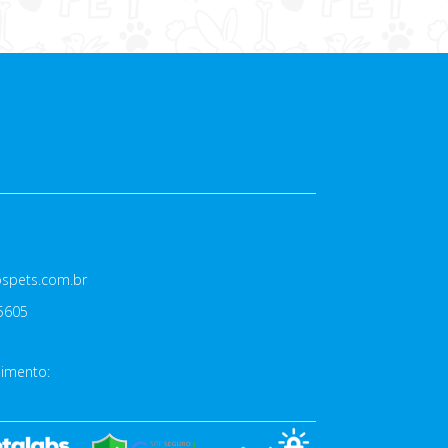
spets.com.br
-5605
dimento: