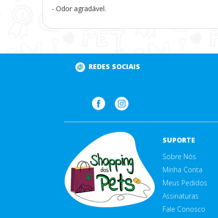
- Odor agradável.
REDES SOCIAIS
SUPORTE
Sobre Nós
Minha Conta
Meus Pedidos
Assinaturas
Fale Conosco