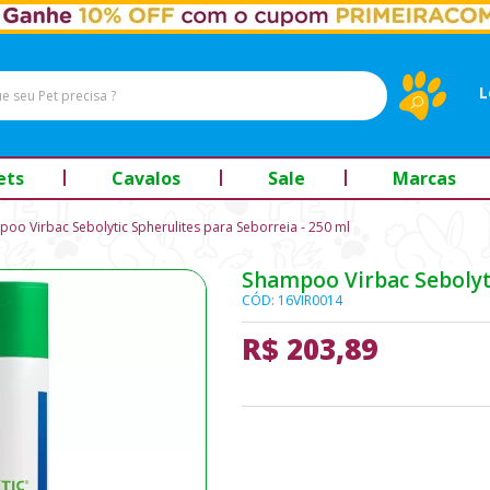
L
ets
Cavalos
Sale
Marcas
oo Virbac Sebolytic Spherulites para Seborreia - 250 ml
Shampoo Virbac Sebolyti
CÓD: 16VIR0014
R$ 203,89