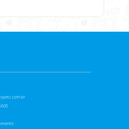
spets.com.br
-5605
dimento: