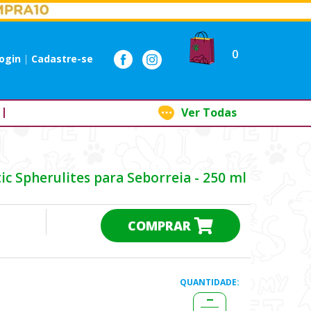
0
ogin
|
Cadastre-se
Ver Todas
c Spherulites para Seborreia - 250 ml
COMPRAR
QUANTIDADE: